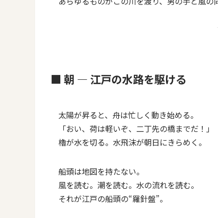
あらゆるものがこの川を渡り、男の手と風の
■ 朝 ― 江戸の水路を駆ける
太陽が昇ると、舟は忙しく動き始める。
「おい、荷は軽いぞ、二丁先の橋までだ！」
櫓が水を切る。水飛沫が朝日にきらめく。
船頭は地図を持たない。
風を読む。潮を読む。水の流れを読む。
それが江戸の船頭の“羅針盤”。