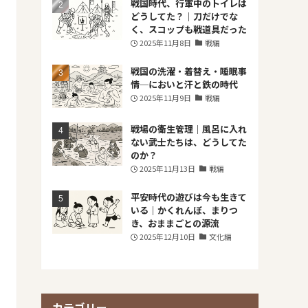
戦国時代、行軍中のトイレは
どうしてた？｜刀だけでな
く、スコップも戦道具だった
2025年11月8日
戦編
戦国の洗濯・着替え・睡眠事
情─においと汗と鉄の時代
2025年11月9日
戦編
戦場の衛生管理｜風呂に入れ
ない武士たちは、どうしてた
のか？
2025年11月13日
戦編
平安時代の遊びは今も生きて
いる｜かくれんぼ、まりつ
き、おままごとの源流
2025年12月10日
文化編
カテゴリー