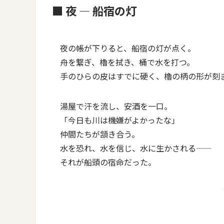
■ 夜 ― 船宿の灯
夜の帳が下りると、船宿の灯が点く。
舟を繋ぎ、櫓を拭き、桶で水を打つ。
手のひらの皮はすでに硬く、櫓の柄の形が刻
湯屋で汗を流し、安酒を一口。
「今日も川は機嫌がよかったな」
仲間たちが頷き合う。
水を恐れ、水を信じ、水に生かされる――
それが船頭の宿命だった。