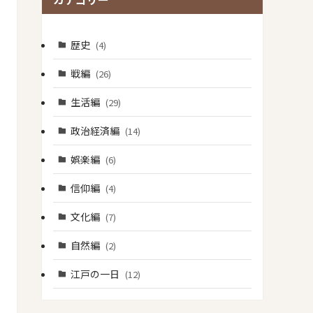
歴史
(4)
戦編
(26)
生活編
(29)
政治経済編
(14)
娯楽編
(6)
信仰編
(4)
文化編
(7)
自然編
(2)
江戸の一日
(12)