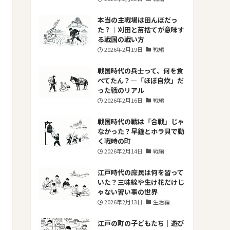
本当の主戦場は田んぼだっ
た？｜刈田と苗捨てが意味す
る戦国の戦い方
2026年2月19日
戦編
戦国時代の兵士って、何を食
べてたん？―「ほぼ自炊」だ
った戦のリアル
2026年2月16日
戦編
戦国時代の戦は「合戦」じゃ
なかった？早鐘とホラ貝で動
く戦時の町
2026年2月14日
戦編
江戸時代の庶民は何を習って
いた？三味線や生け花だけじ
ゃない習い事の世界
2026年2月13日
生活編
江戸の町の子どもたち｜遊び