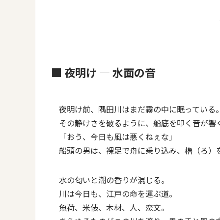
■ 夜明け ― 水面の音
夜明け前、隅田川はまだ霧の中に眠っている
その静けさを破るように、船底を叩く音が響
「おう、今日も風は悪くねぇな」
船頭の男は、裸足で舟に乗り込み、櫓（ろ）
水の匂いと潮の香りが混じる。
川は今日も、江戸の命を運ぶ道。
魚荷、米俵、木材、人、恋文。