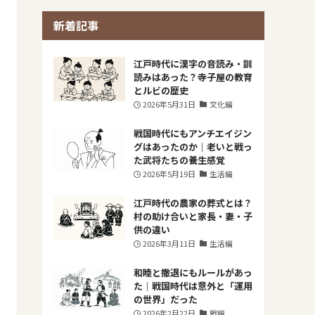
新着記事
​江戸時代に漢字の音読み・訓
読みはあった？寺子屋の教育
とルビの歴史
2026年5月31日
文化編
戦国時代にもアンチエイジン
グはあったのか｜老いと戦っ
た武将たちの養生感覚
2026年5月19日
生活編
江戸時代の農家の葬式とは？
村の助け合いと家長・妻・子
供の違い
2026年3月11日
生活編
和睦と撤退にもルールがあっ
た｜戦国時代は意外と「運用
の世界」だった
2026年2月22日
戦編