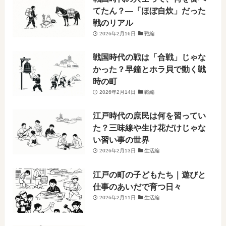
てたん？―「ほぼ自炊」だった
戦のリアル
2026年2月16日
戦編
戦国時代の戦は「合戦」じゃな
かった？早鐘とホラ貝で動く戦
時の町
2026年2月14日
戦編
江戸時代の庶民は何を習ってい
た？三味線や生け花だけじゃな
い習い事の世界
2026年2月13日
生活編
江戸の町の子どもたち｜遊びと
仕事のあいだで育つ日々
2026年2月11日
生活編