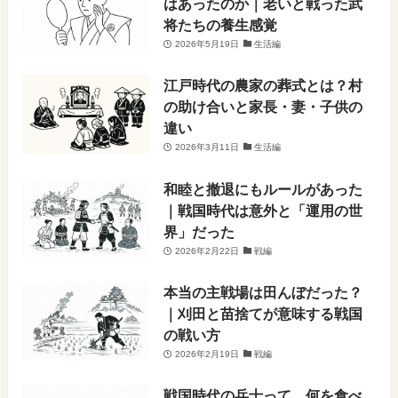
はあったのか｜老いと戦った武
将たちの養生感覚
2026年5月19日
生活編
江戸時代の農家の葬式とは？村
の助け合いと家長・妻・子供の
違い
2026年3月11日
生活編
和睦と撤退にもルールがあった
｜戦国時代は意外と「運用の世
界」だった
2026年2月22日
戦編
本当の主戦場は田んぼだった？
｜刈田と苗捨てが意味する戦国
の戦い方
2026年2月19日
戦編
戦国時代の兵士って、何を食べ