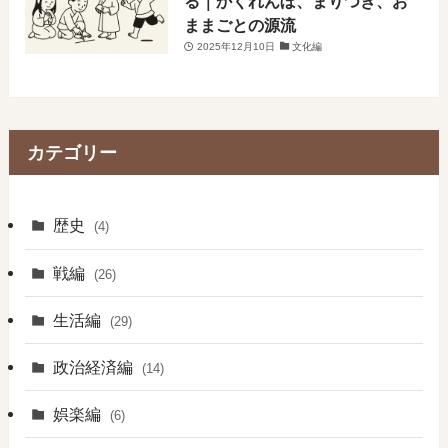
る｜かくれんぼ、まりつき、お
ままごとの源流
2025年12月10日
文化編
カテゴリー
歴史
(4)
戦編
(26)
生活編
(29)
政治経済編
(14)
娯楽編
(6)