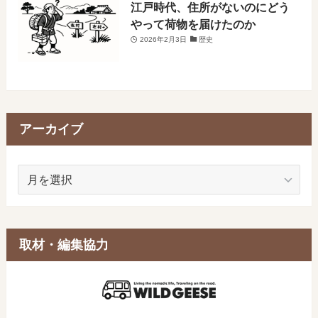
江戸時代、住所がないのにどう
やって荷物を届けたのか
2026年2月3日
歴史
アーカイブ
ア
ー
カ
イ
ブ
取材・編集協力