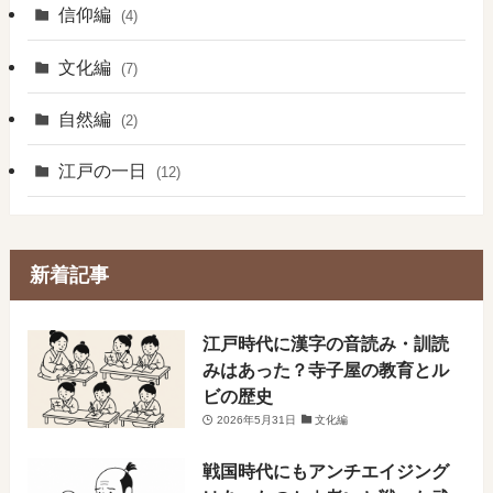
信仰編
(4)
文化編
(7)
自然編
(2)
江戸の一日
(12)
新着記事
​江戸時代に漢字の音読み・訓読
みはあった？寺子屋の教育とル
ビの歴史
2026年5月31日
文化編
戦国時代にもアンチエイジング