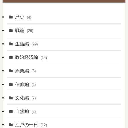
歴史
(4)
戦編
(26)
生活編
(29)
政治経済編
(14)
娯楽編
(6)
信仰編
(4)
文化編
(7)
自然編
(2)
江戸の一日
(12)