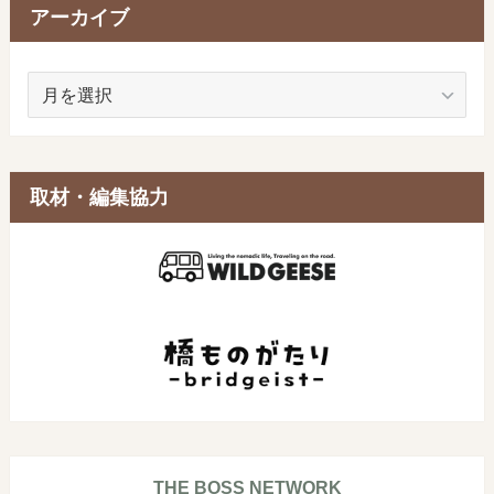
アーカイブ
ア
ー
カ
イ
ブ
取材・編集協力
THE BOSS NETWORK