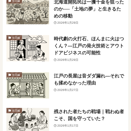
北海道開拓民は一攫千金を狙った
生活編
のか──「土地の夢」と生きるた
めの移動
2026年1月29日
時代劇の火打石、ほんまに火はつ
生活編
くん？―江戸の発火技術とアウト
ドアビジネスの可能性
2026年1月29日
江戸の長屋は音ダダ漏れ―それで
生活編
も揉めなかった理由
2026年1月27日
残された者たちの戦場｜戦わぬ者
生活編
こそ、国を守っていた？
2026年1月17日