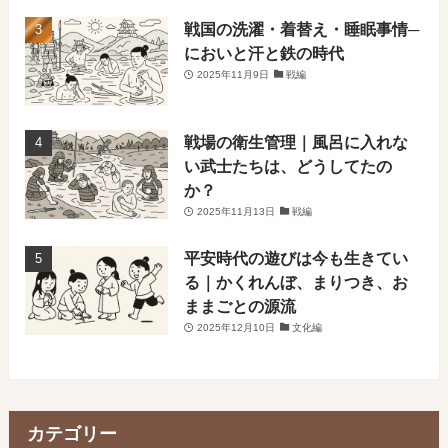
戦国の洗濯・着替え・睡眠事情─
においと汗と鉄の時代
2025年11月9日
戦編
戦場の衛生管理｜風呂に入れな
い武士たちは、どうしてたの
か？
2025年11月13日
戦編
平安時代の遊びは今も生きてい
る｜かくれんぼ、まりつき、お
ままごとの源流
2025年12月10日
文化編
カテゴリー