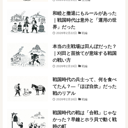
和睦と撤退にもルールがあった
｜戦国時代は意外と「運用の世
界」だった
2026年2月22日
戦編
本当の主戦場は田んぼだった？
｜刈田と苗捨てが意味する戦国
の戦い方
2026年2月19日
戦編
戦国時代の兵士って、何を食べ
てたん？―「ほぼ自炊」だった
戦のリアル
2026年2月16日
戦編
戦国時代の戦は「合戦」じゃな
かった？早鐘とホラ貝で動く戦
時の町