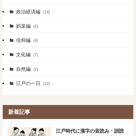
政治経済編
(14)
娯楽編
(6)
信仰編
(4)
文化編
(7)
自然編
(2)
江戸の一日
(12)
新着記事
​江戸時代に漢字の音読み・訓読