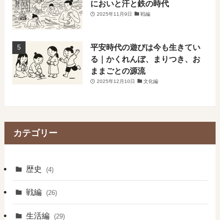
においと汗と鉄の時代
2025年11月9日
戦編
平安時代の遊びは今も生きてい
る｜かくれんぼ、まりつき、お
ままごとの源流
2025年12月10日
文化編
カテゴリー
歴史
(4)
戦編
(26)
生活編
(29)