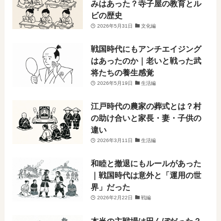
みはあった？寺子屋の教育とル
ビの歴史
2026年5月31日
文化編
戦国時代にもアンチエイジング
はあったのか｜老いと戦った武
将たちの養生感覚
2026年5月19日
生活編
江戸時代の農家の葬式とは？村
の助け合いと家長・妻・子供の
違い
2026年3月11日
生活編
和睦と撤退にもルールがあった
｜戦国時代は意外と「運用の世
界」だった
2026年2月22日
戦編
本当の主戦場は田んぼだった？