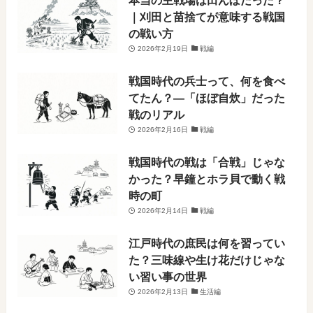
｜刈田と苗捨てが意味する戦国
の戦い方
2026年2月19日
戦編
戦国時代の兵士って、何を食べ
てたん？―「ほぼ自炊」だった
戦のリアル
2026年2月16日
戦編
戦国時代の戦は「合戦」じゃな
かった？早鐘とホラ貝で動く戦
時の町
2026年2月14日
戦編
江戸時代の庶民は何を習ってい
た？三味線や生け花だけじゃな
い習い事の世界
2026年2月13日
生活編