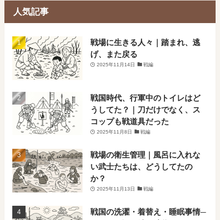
人気記事
戦場に生きる人々｜踏まれ、逃
げ、また戻る
2025年11月14日
戦編
戦国時代、行軍中のトイレはど
うしてた？｜刀だけでなく、ス
コップも戦道具だった
2025年11月8日
戦編
戦場の衛生管理｜風呂に入れな
い武士たちは、どうしてたの
か？
2025年11月13日
戦編
戦国の洗濯・着替え・睡眠事情─