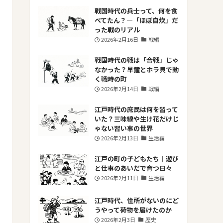
戦国時代の兵士って、何を食
べてたん？―「ほぼ自炊」だ
った戦のリアル
2026年2月16日
戦編
戦国時代の戦は「合戦」じゃ
なかった？早鐘とホラ貝で動
く戦時の町
2026年2月14日
戦編
江戸時代の庶民は何を習って
いた？三味線や生け花だけじ
ゃない習い事の世界
2026年2月13日
生活編
江戸の町の子どもたち｜遊び
と仕事のあいだで育つ日々
2026年2月11日
生活編
江戸時代、住所がないのにど
うやって荷物を届けたのか
2026年2月3日
歴史