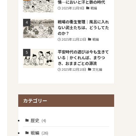
情─においと汗と鉄の時代
2025年11月9日
戦編
戦場の衛生管理｜風呂に入れ
ない武士たちは、どうしてた
のか？
2025年11月13日
戦編
平安時代の遊びは今も生きて
いる｜かくれんぼ、まりつ
き、おままごとの源流
2025年12月10日
文化編
カテゴリー
歴史
(4)
戦編
(26)