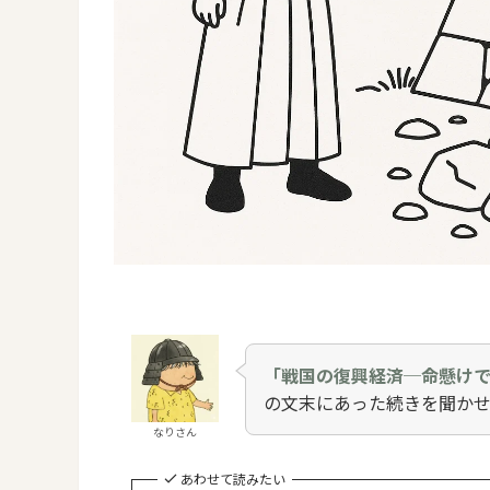
「戦国の復興経済─命懸け
の文末にあった続きを聞か
なりさん
あわせて読みたい