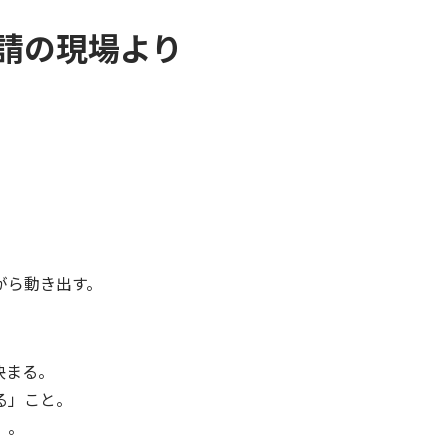
請の現場より
がら動き出す。
決まる。
る」こと。
」。