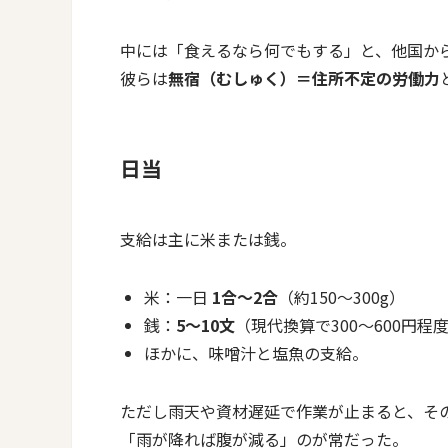
中には「食えるなら何でもする」と、他国か
彼らは
無宿（むしゅく）＝住所不定の労働力
日当
支給は主に米または銭。
米：一日
1合〜2合
（約150〜300g）
銭：
5〜10文
（現代換算で300〜600円程
ほかに、味噌汁と塩魚の支給。
ただし雨天や資材遅延で作業が止まると、そ
「雨が降れば腹が減る」のが常だった。