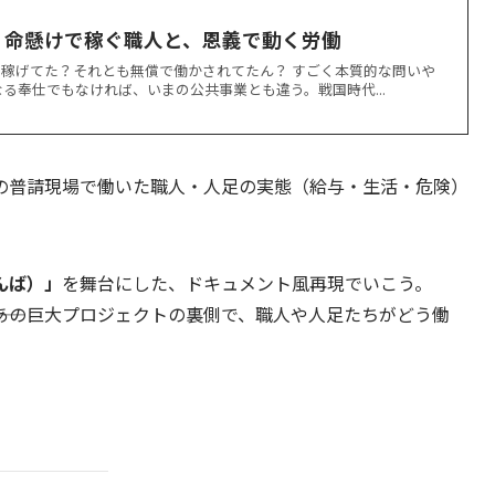
｜命懸けで稼ぐ職人と、恩義で動く労働
稼げてた？それとも無償で働かされてたん？ すごく本質的な問いや
る奉仕でもなければ、いまの公共事業とも違う。戦国時代...
の普請現場で働いた職人・人足の実態（給与・生活・危険）
んば）」
を舞台にした、ドキュメント風再現でいこう。
―あの巨大プロジェクトの裏側で、職人や人足たちがどう働