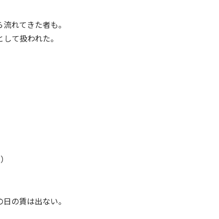
ら流れてきた者も。
として扱われた。
度）
の日の賃は出ない。