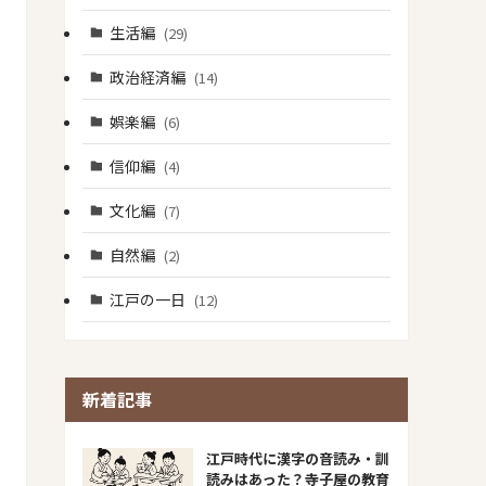
生活編
(29)
政治経済編
(14)
娯楽編
(6)
信仰編
(4)
文化編
(7)
自然編
(2)
江戸の一日
(12)
新着記事
​江戸時代に漢字の音読み・訓
読みはあった？寺子屋の教育