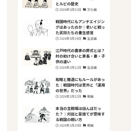
とルビの歴史
2026年5月31日
文化編
戦国時代にもアンチエイジン
グはあったのか｜老いと戦っ
た武将たちの養生感覚
2026年5月19日
生活編
江戸時代の農家の葬式とは？
村の助け合いと家長・妻・子
供の違い
2026年3月11日
生活編
和睦と撤退にもルールがあっ
た｜戦国時代は意外と「運用
の世界」だった
2026年2月22日
戦編
本当の主戦場は田んぼだっ
た？｜刈田と苗捨てが意味す
る戦国の戦い方
2026年2月19日
戦編