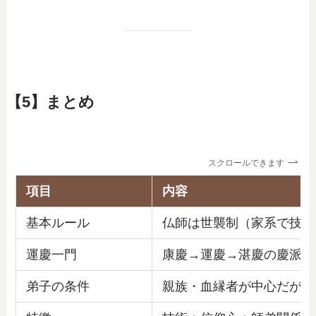
【5】まとめ
スクロールできます
項目
内容
基本ルール
仏師は世襲制（家系で技と
運慶一門
康慶→運慶→湛慶の慶派（
弟子の条件
親族・血縁者が中心だが、