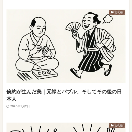
文化編
倹約が生んだ美｜元禄とバブル、そしてその後の日
本人
2026年1月2日
文化編