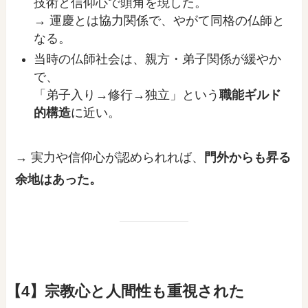
技術と信仰心で頭角を現した。
→ 運慶とは協力関係で、やがて同格の仏師と
なる。
当時の仏師社会は、親方・弟子関係が緩やか
で、
「弟子入り→修行→独立」という
職能ギルド
的構造
に近い。
→ 実力や信仰心が認められれば、
門外からも昇る
余地はあった。
【4】宗教心と人間性も重視された