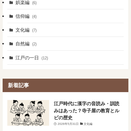
娯楽編
(6)
信仰編
(4)
文化編
(7)
自然編
(2)
江戸の一日
(12)
新着記事
​江戸時代に漢字の音読み・訓読
みはあった？寺子屋の教育とル
ビの歴史
2026年5月31日
文化編