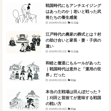
戦国時代にもアンチエイジング
はあったのか｜老いと戦った武
将たちの養生感覚
2026年5月19日
生活編
江戸時代の農家の葬式とは？村
の助け合いと家長・妻・子供の
違い
2026年3月11日
生活編
和睦と撤退にもルールがあった
｜戦国時代は意外と「運用の世
界」だった
2026年2月22日
戦編
本当の主戦場は田んぼだった？
｜刈田と苗捨てが意味する戦国
の戦い方
2026年2月19日
戦編