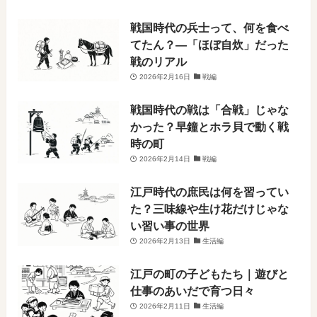
戦国時代の兵士って、何を食べ
てたん？―「ほぼ自炊」だった
戦のリアル
2026年2月16日
戦編
戦国時代の戦は「合戦」じゃな
かった？早鐘とホラ貝で動く戦
時の町
2026年2月14日
戦編
江戸時代の庶民は何を習ってい
た？三味線や生け花だけじゃな
い習い事の世界
2026年2月13日
生活編
江戸の町の子どもたち｜遊びと
仕事のあいだで育つ日々
2026年2月11日
生活編