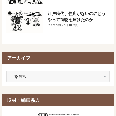
江戸時代、住所がないのにどう
やって荷物を届けたのか
2026年2月3日
歴史
アーカイブ
ア
ー
カ
イ
ブ
取材・編集協力