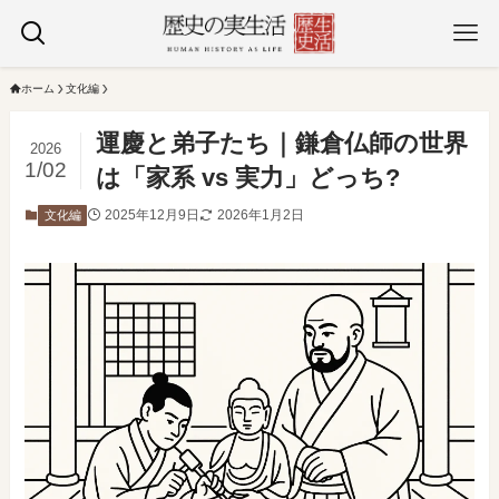
ホーム
文化編
運慶と弟子たち｜鎌倉仏師の世界
2026
1/02
は「家系 vs 実力」どっち?
2025年12月9日
2026年1月2日
文化編