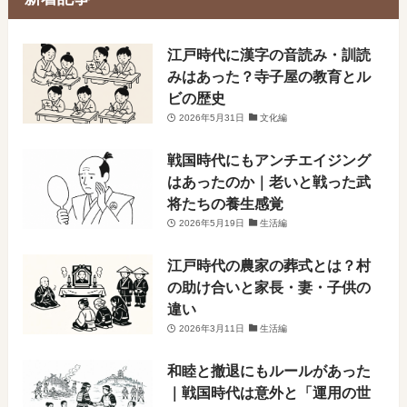
​江戸時代に漢字の音読み・訓読
みはあった？寺子屋の教育とル
ビの歴史
2026年5月31日
文化編
戦国時代にもアンチエイジング
はあったのか｜老いと戦った武
将たちの養生感覚
2026年5月19日
生活編
江戸時代の農家の葬式とは？村
の助け合いと家長・妻・子供の
違い
2026年3月11日
生活編
和睦と撤退にもルールがあった
｜戦国時代は意外と「運用の世