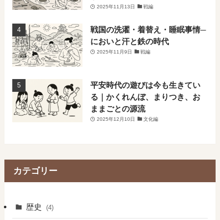
2025年11月13日
戦編
戦国の洗濯・着替え・睡眠事情─
においと汗と鉄の時代
2025年11月9日
戦編
平安時代の遊びは今も生きてい
る｜かくれんぼ、まりつき、お
ままごとの源流
2025年12月10日
文化編
カテゴリー
歴史
(4)