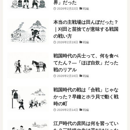
界」だった
2026年2月22日
戦編
本当の主戦場は田んぼだった？
｜刈田と苗捨てが意味する戦国
の戦い方
2026年2月19日
戦編
戦国時代の兵士って、何を食べ
てたん？―「ほぼ自炊」だった
戦のリアル
2026年2月16日
戦編
戦国時代の戦は「合戦」じゃな
かった？早鐘とホラ貝で動く戦
時の町
2026年2月14日
戦編
江戸時代の庶民は何を習ってい