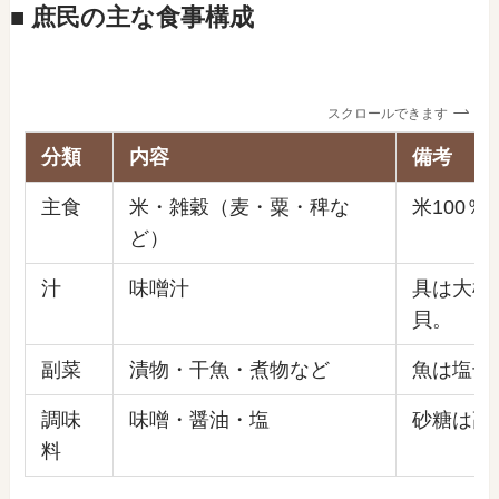
■ 庶民の主な食事構成
スクロールできます
分類
内容
備考
主食
米・雑穀（麦・粟・稗な
米100
ど）
汁
味噌汁
具は大根
貝。
副菜
漬物・干魚・煮物など
魚は塩干
調味
味噌・醤油・塩
砂糖は高
料