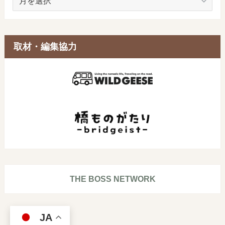
ー
カ
イ
ブ
取材・編集協力
THE BOSS NETWORK
JA