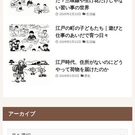
た？三味線や生け花だけじゃな
い習い事の世界
2026年2月13日
生活編
江戸の町の子どもたち｜遊びと
仕事のあいだで育つ日々
2026年2月11日
生活編
江戸時代、住所がないのにどう
やって荷物を届けたのか
2026年2月3日
歴史
アーカイブ
ア