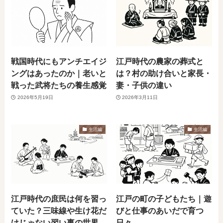
戦国時代にもアンチエイジ
江戸時代の農家の葬式と
ングはあったのか｜老いと
は？村の助け合いと家長・
戦った武将たちの養生感覚
妻・子供の違い
2026年5月19日
2026年3月11日
生活編
生活編
江戸時代の庶民は何を習っ
江戸の町の子どもたち｜遊
ていた？三味線や生け花だ
びと仕事のあいだで育つ
けじゃない習い事の世界
日々