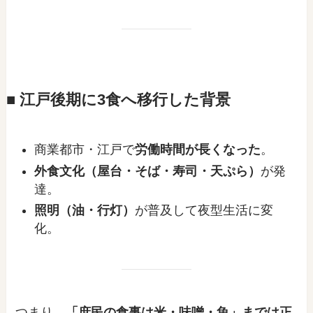
■ 江戸後期に3食へ移行した背景
商業都市・江戸で
労働時間が長くなった
。
外食文化（屋台・そば・寿司・天ぷら）
が発
達。
照明（油・行灯）
が普及して夜型生活に変
化。
つまり、
「庶民の食事は米・味噌・魚」までは正