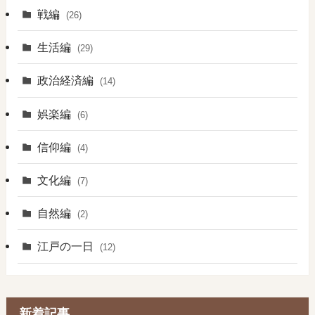
戦編
(26)
生活編
(29)
政治経済編
(14)
娯楽編
(6)
信仰編
(4)
文化編
(7)
自然編
(2)
江戸の一日
(12)
新着記事