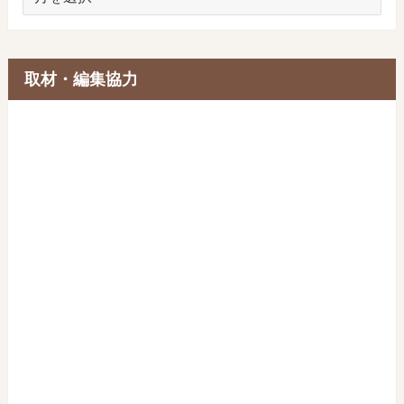
ー
カ
イ
ブ
取材・編集協力