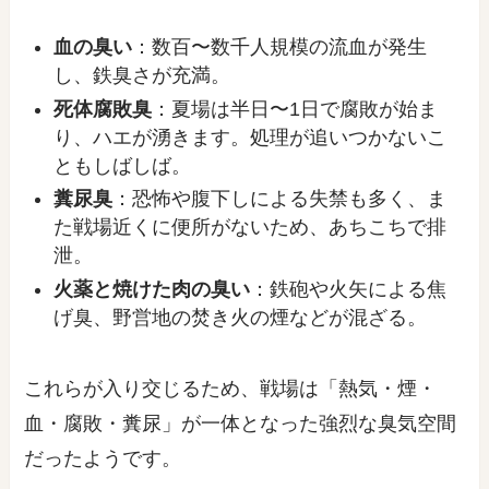
血の臭い
：数百〜数千人規模の流血が発生
し、鉄臭さが充満。
死体腐敗臭
：夏場は半日〜1日で腐敗が始ま
り、ハエが湧きます。処理が追いつかないこ
ともしばしば。
糞尿臭
：恐怖や腹下しによる失禁も多く、ま
た戦場近くに便所がないため、あちこちで排
泄。
火薬と焼けた肉の臭い
：鉄砲や火矢による焦
げ臭、野営地の焚き火の煙などが混ざる。
これらが入り交じるため、戦場は「熱気・煙・
血・腐敗・糞尿」が一体となった強烈な臭気空間
だったようです。