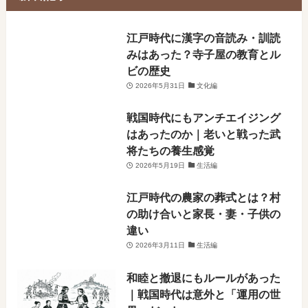
​江戸時代に漢字の音読み・訓読
みはあった？寺子屋の教育とル
ビの歴史
2026年5月31日
文化編
戦国時代にもアンチエイジング
はあったのか｜老いと戦った武
将たちの養生感覚
2026年5月19日
生活編
江戸時代の農家の葬式とは？村
の助け合いと家長・妻・子供の
違い
2026年3月11日
生活編
和睦と撤退にもルールがあった
｜戦国時代は意外と「運用の世