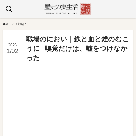
ホーム
戦編
戦場のにおい｜鉄と血と煙のむこ
2026
うに─嗅覚だけは、嘘をつけなか
1/02
った