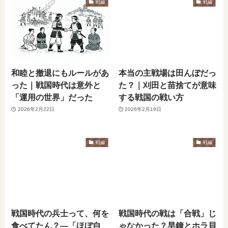
戦編
戦編
和睦と撤退にもルールがあ
本当の主戦場は田んぼだっ
った｜戦国時代は意外と
た？｜刈田と苗捨てが意味
「運用の世界」だった
する戦国の戦い方
2026年2月22日
2026年2月19日
戦編
戦編
戦国時代の兵士って、何を
戦国時代の戦は「合戦」じ
食べてたん？―「ほぼ自
ゃなかった？早鐘とホラ貝