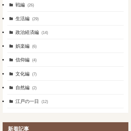
戦編
(26)
生活編
(29)
政治経済編
(14)
娯楽編
(6)
信仰編
(4)
文化編
(7)
自然編
(2)
江戸の一日
(12)
新着記事