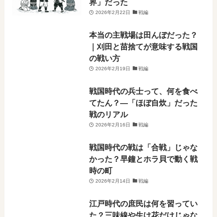
界」だった
2026年2月22日
戦編
本当の主戦場は田んぼだった？
｜刈田と苗捨てが意味する戦国
の戦い方
2026年2月19日
戦編
戦国時代の兵士って、何を食べ
てたん？―「ほぼ自炊」だった
戦のリアル
2026年2月16日
戦編
戦国時代の戦は「合戦」じゃな
かった？早鐘とホラ貝で動く戦
時の町
2026年2月14日
戦編
江戸時代の庶民は何を習ってい
た？三味線や生け花だけじゃな