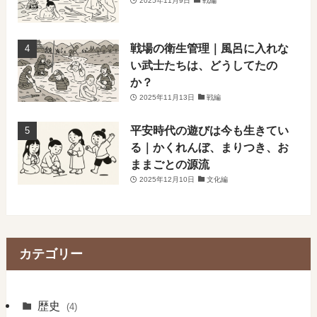
2025年11月9日
戦編
戦場の衛生管理｜風呂に入れな
い武士たちは、どうしてたの
か？
2025年11月13日
戦編
平安時代の遊びは今も生きてい
る｜かくれんぼ、まりつき、お
ままごとの源流
2025年12月10日
文化編
カテゴリー
歴史
(4)