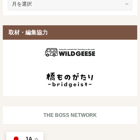
ア
ー
カ
イ
ブ
取材・編集協力
THE BOSS NETWORK
JA