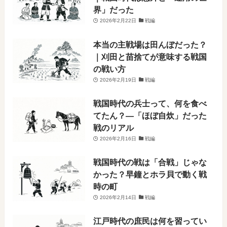
界」だった
2026年2月22日
戦編
本当の主戦場は田んぼだった？
｜刈田と苗捨てが意味する戦国
の戦い方
2026年2月19日
戦編
戦国時代の兵士って、何を食べ
てたん？―「ほぼ自炊」だった
戦のリアル
2026年2月16日
戦編
戦国時代の戦は「合戦」じゃな
かった？早鐘とホラ貝で動く戦
時の町
2026年2月14日
戦編
江戸時代の庶民は何を習ってい