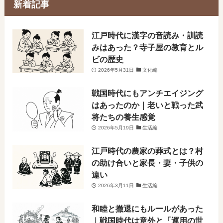
新着記事
​江戸時代に漢字の音読み・訓読
みはあった？寺子屋の教育とル
ビの歴史
2026年5月31日
文化編
戦国時代にもアンチエイジング
はあったのか｜老いと戦った武
将たちの養生感覚
2026年5月19日
生活編
江戸時代の農家の葬式とは？村
の助け合いと家長・妻・子供の
違い
2026年3月11日
生活編
和睦と撤退にもルールがあった
｜戦国時代は意外と「運用の世