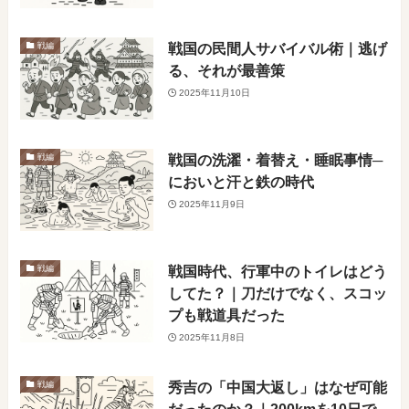
戦国の民間人サバイバル術｜逃げ
戦編
る、それが最善策
2025年11月10日
戦国の洗濯・着替え・睡眠事情─
戦編
においと汗と鉄の時代
2025年11月9日
戦国時代、行軍中のトイレはどう
戦編
してた？｜刀だけでなく、スコッ
プも戦道具だった
2025年11月8日
秀吉の「中国大返し」はなぜ可能
戦編
だったのか？｜200kmを10日で