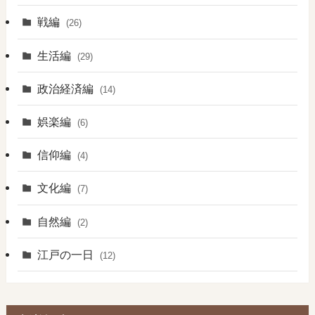
戦編
(26)
生活編
(29)
政治経済編
(14)
娯楽編
(6)
信仰編
(4)
文化編
(7)
自然編
(2)
江戸の一日
(12)