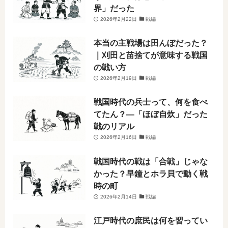
界」だった
2026年2月22日
戦編
本当の主戦場は田んぼだった？
｜刈田と苗捨てが意味する戦国
の戦い方
2026年2月19日
戦編
戦国時代の兵士って、何を食べ
てたん？―「ほぼ自炊」だった
戦のリアル
2026年2月16日
戦編
戦国時代の戦は「合戦」じゃな
かった？早鐘とホラ貝で動く戦
時の町
2026年2月14日
戦編
江戸時代の庶民は何を習ってい