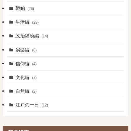
戦編
(26)
生活編
(29)
政治経済編
(14)
娯楽編
(6)
信仰編
(4)
文化編
(7)
自然編
(2)
江戸の一日
(12)