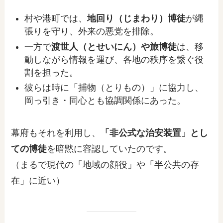
村や港町では、
地回り（じまわり）博徒
が縄
張りを守り、外来の悪党を排除。
一方で
渡世人（とせいにん）や旅博徒
は、移
動しながら情報を運び、各地の秩序を繋ぐ役
割を担った。
彼らは時に「捕物（とりもの）」に協力し、
岡っ引き・同心とも協調関係にあった。
幕府もそれを利用し、
「非公式な治安装置」とし
ての博徒
を暗黙に容認していたのです。
（まるで現代の「地域の顔役」や「半公共の存
在」に近い）