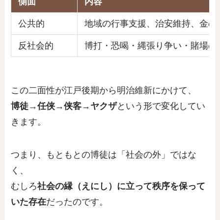
側面
内容
公共的
地域の行事支援、治安維持、金の
反社会的
博打・恐喝・縄張り争い・賭場の
この二面性が江戸後期から明治維新にかけて、
博徒→任侠→侠客→ヤクザ
という形で変化してい
きます。
つまり、もともとの博徒は「社会の外」ではな
く、
むしろ
社会の縁（えにし）に立って秩序を保って
いた存在
だったのです。