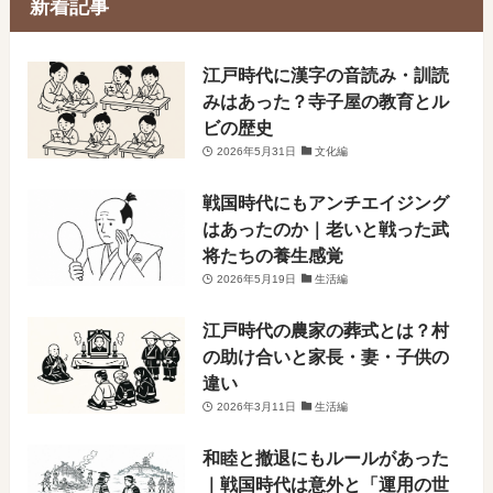
新着記事
​江戸時代に漢字の音読み・訓読
みはあった？寺子屋の教育とル
ビの歴史
2026年5月31日
文化編
戦国時代にもアンチエイジング
はあったのか｜老いと戦った武
将たちの養生感覚
2026年5月19日
生活編
江戸時代の農家の葬式とは？村
の助け合いと家長・妻・子供の
違い
2026年3月11日
生活編
和睦と撤退にもルールがあった
｜戦国時代は意外と「運用の世