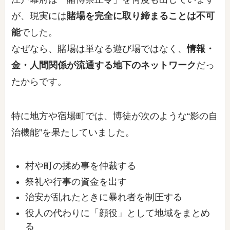
が、現実には
賭場を完全に取り締まることは不可
能
でした。
なぜなら、賭場は単なる遊び場ではなく、
情報・
金・人間関係が流通する地下のネットワーク
だっ
たからです。
特に地方や宿場町では、博徒が次のような“影の自
治機能”を果たしていました。
村や町の揉め事を仲裁する
祭礼や行事の資金を出す
治安が乱れたときに暴れ者を制圧する
役人の代わりに「顔役」として地域をまとめ
る