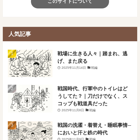
このサイトについて
人気記事
戦場に生きる人々｜踏まれ、逃
げ、また戻る
2025年11月14日
戦編
戦国時代、行軍中のトイレはど
うしてた？｜刀だけでなく、ス
コップも戦道具だった
2025年11月8日
戦編
戦国の洗濯・着替え・睡眠事情─
においと汗と鉄の時代
2025年11月9日
戦編