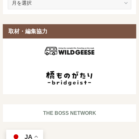
ー
カ
イ
ブ
取材・編集協力
THE BOSS NETWORK
JA